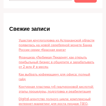
Свежие записи
Ушастая круглоголовка из Астраханской области
появилась на новой серебряной монете Банка
России серии «Красная книга»
Франшиза «Любимая Пекарня»: как открыть
прибыльный бизнес в общепите и зарабатывать
от 2 млн ₽ в месяц
Как выбрать кофемашину для офиса: полный
гайд
Контурная пластика губ гиалуроновой кислотой:
этапы процедуры, подготовка и реабилитация
Digital‑агентство полного цикла: комплексный
интернет‑маркетинг для роста продаж (SEO,