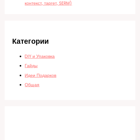
контекст, таргет, SERM)
Категории
DIY и Упаковка
Гайды
Идеи Подарков
Общая