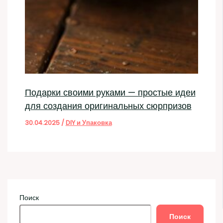
Подарки своими руками — простые идеи
для создания оригинальных сюрпризов
30.04.2025
/
DIY и Упаковка
Поиск
Поиск