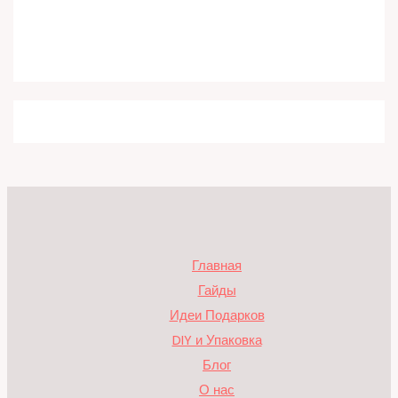
Главная
Гайды
Идеи Подарков
DIY и Упаковка
Блог
О нас