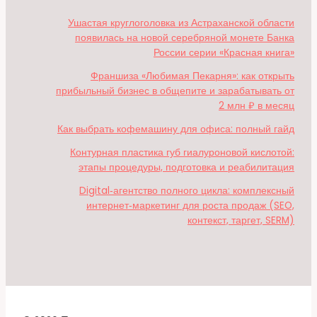
Ушастая круглоголовка из Астраханской области
появилась на новой серебряной монете Банка
России серии «Красная книга»
Франшиза «Любимая Пекарня»: как открыть
прибыльный бизнес в общепите и зарабатывать от
2 млн ₽ в месяц
Как выбрать кофемашину для офиса: полный гайд
Контурная пластика губ гиалуроновой кислотой:
этапы процедуры, подготовка и реабилитация
Digital‑агентство полного цикла: комплексный
интернет‑маркетинг для роста продаж (SEO,
контекст, таргет, SERM)