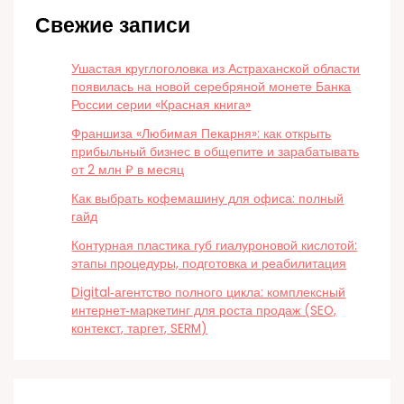
Свежие записи
Ушастая круглоголовка из Астраханской области
появилась на новой серебряной монете Банка
России серии «Красная книга»
Франшиза «Любимая Пекарня»: как открыть
прибыльный бизнес в общепите и зарабатывать
от 2 млн ₽ в месяц
Как выбрать кофемашину для офиса: полный
гайд
Контурная пластика губ гиалуроновой кислотой:
этапы процедуры, подготовка и реабилитация
Digital‑агентство полного цикла: комплексный
интернет‑маркетинг для роста продаж (SEO,
контекст, таргет, SERM)