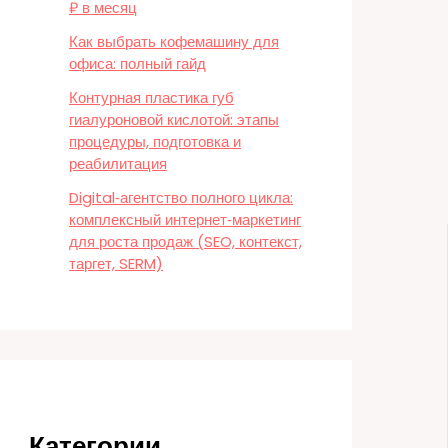
₽ в месяц
Как выбрать кофемашину для
офиса: полный гайд
Контурная пластика губ
гиалуроновой кислотой: этапы
процедуры, подготовка и
реабилитация
Digital‑агентство полного цикла:
комплексный интернет‑маркетинг
для роста продаж (SEO, контекст,
таргет, SERM)
Категории