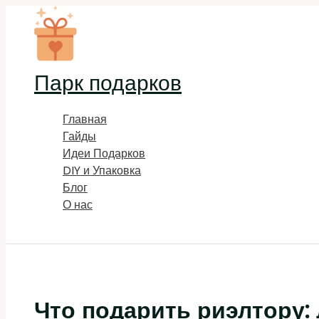
Перейти
к
содержимому
Парк подарков
Главная
Гайды
Идеи Подарков
DIY и Упаковка
Блог
О нас
Поиск
Что подарить риэлтору: