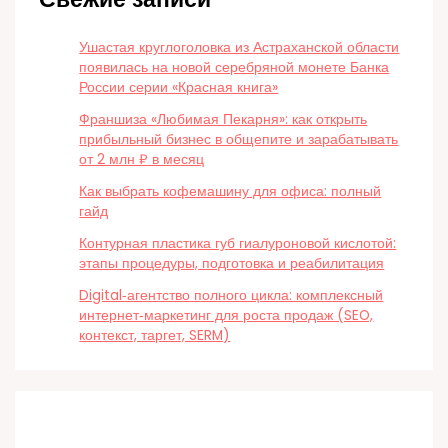
Ушастая круглоголовка из Астраханской области
появилась на новой серебряной монете Банка
России серии «Красная книга»
Франшиза «Любимая Пекарня»: как открыть
прибыльный бизнес в общепите и зарабатывать
от 2 млн ₽ в месяц
Как выбрать кофемашину для офиса: полный
гайд
Контурная пластика губ гиалуроновой кислотой:
этапы процедуры, подготовка и реабилитация
Digital‑агентство полного цикла: комплексный
интернет‑маркетинг для роста продаж (SEO,
контекст, таргет, SERM)