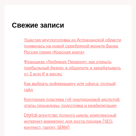
Свежие записи
Ушастая круглоголовка из Астраханской области
появилась на новой серебряной монете Банка
России серии «Красная книга»
Франшиза «Любимая Пекарня»: как открыть
прибыльный бизнес в общепите и зарабатывать
от 2 млн ₽ в месяц
Как выбрать кофемашину для офиса: полный
гайд
Контурная пластика губ гиалуроновой кислотой:
этапы процедуры, подготовка и реабилитация
Digital‑агентство полного цикла: комплексный
интернет‑маркетинг для роста продаж (SEO,
контекст, таргет, SERM)