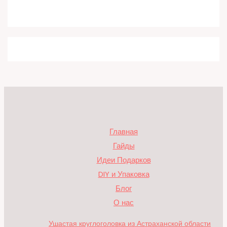
Главная
Гайды
Идеи Подарков
DIY и Упаковка
Блог
О нас
Ушастая круглоголовка из Астраханской области