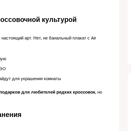
россовочной культурой
 настоящий арт. Нет, не банальный плакат с Air
ную
EGO
айдут для украшения комнаты
подарков для любителей редких кроссовок
, но
анения