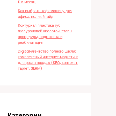
₽ в месяц
Как выбрать кофемашину для
офиса: полный гайд
Контурная пластика губ
гиалуроновой кислотой: этапы
процедуры, подготовка и
реабилитация
Digital‑агентство полного цикла:
комплексный интернет‑маркетинг
для роста продаж (SEO, контекст,
таргет, SERM)
Категории