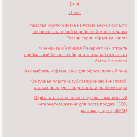
Блог
О нас
Ушастая круглоголовка из Астраханской области
появилась на новой серебряной монете Банка
России серии «Красная книга»
Франшиза «Любимая Пекарня»: как открыть
прибыльный бизнес в общепите и зарабатывать от
2 млн ₽ в месяц
Как выбрать кофемашину для офиса: полный гайд
Контурная пластика губ гиалуроновой кислотой:
этапы процедуры, подготовка и реабилитация
Digital‑агентство полного цикла: комплексный
интернет‑маркетинг для роста продаж (SEO,
контекст, таргет, SERM)