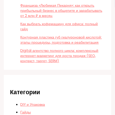
Франшиза «Любимая Пекарня»: как открыть
прибыльный бизнес в общепите и зарабатывать
от 2 млн ₽ в месяц
Как выбрать кофемашину для офиса: полный
гайд
Контурная пластика губ гиалуроновой кислотой:
этапы процедуры, подготовка и реабилитация
Digital‑агентство полного цикла: комплексный
интернет‑маркетинг для роста продаж (SEO,
контекст, таргет, SERM)
Категории
DIY и Упаковка
Гайды