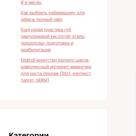
₽ в месяц
Как выбрать кофемашину для
офиса: полный гайд
Контурная пластика губ
гиалуроновой кислотой: этапы
процедуры, подготовка и
реабилитация
Digital‑агентство полного цикла:
комплексный интернет‑маркетинг
для роста продаж (SEO, контекст,
таргет, SERM)
Категории