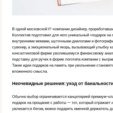
В одной московской IT-компании дизайнер, проработавши
Коллектив подготовил для него уникальный «подарок на 
внутренними мемами, шуточными диалогами и фотография
сувенир, а эмоциональный якорь, вызывающий улыбку ка
консалтинговой фирме уволившемуся финансовому анал
подставку для ручек в форме логотипа компании с выгра
Такие идеи подарков на память при увольнении становят
вложенного смысла.
Неочевидные решения: уход от банальност
Обычно выбор ограничивается канцелярией премиум-кла
подарок на прощание с работы — тот, который отражает 
увлекается бегом, можно подарить именной держатель д