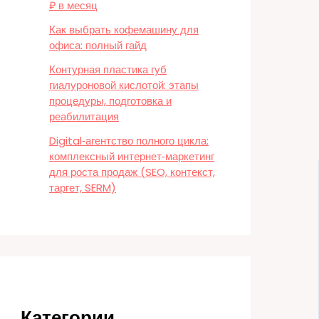
₽ в месяц
Как выбрать кофемашину для
офиса: полный гайд
Контурная пластика губ
гиалуроновой кислотой: этапы
процедуры, подготовка и
реабилитация
Digital‑агентство полного цикла:
комплексный интернет‑маркетинг
для роста продаж (SEO, контекст,
таргет, SERM)
Категории