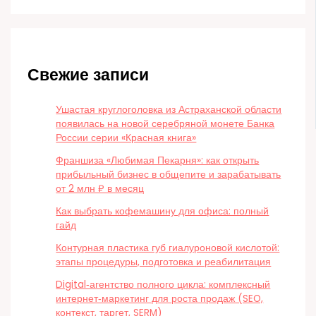
Свежие записи
Ушастая круглоголовка из Астраханской области
появилась на новой серебряной монете Банка
России серии «Красная книга»
Франшиза «Любимая Пекарня»: как открыть
прибыльный бизнес в общепите и зарабатывать
от 2 млн ₽ в месяц
Как выбрать кофемашину для офиса: полный
гайд
Контурная пластика губ гиалуроновой кислотой:
этапы процедуры, подготовка и реабилитация
Digital‑агентство полного цикла: комплексный
интернет‑маркетинг для роста продаж (SEO,
контекст, таргет, SERM)