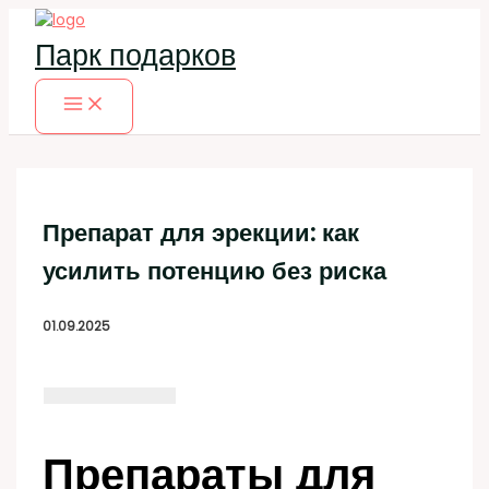
Перейти
к
Парк подарков
содержимому
Препарат для эрекции: как
усилить потенцию без риска
01.09.2025
Препараты для