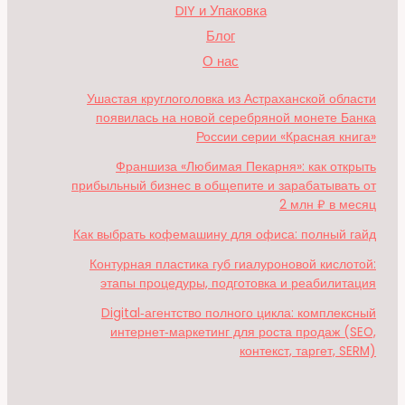
DIY и Упаковка
Блог
О нас
Ушастая круглоголовка из Астраханской области
появилась на новой серебряной монете Банка
России серии «Красная книга»
Франшиза «Любимая Пекарня»: как открыть
прибыльный бизнес в общепите и зарабатывать от
2 млн ₽ в месяц
Как выбрать кофемашину для офиса: полный гайд
Контурная пластика губ гиалуроновой кислотой:
этапы процедуры, подготовка и реабилитация
Digital‑агентство полного цикла: комплексный
интернет‑маркетинг для роста продаж (SEO,
контекст, таргет, SERM)