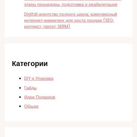
этапы процедуры, подготовка и реабилитация
Digital‑агентство полного цикла: комплексный
интернет‑маркетинг для роста продаж (SEO,
контекст, таргет, SERM)
Категории
DIY и Упаковка
Гайды
Идеи Подарков
Общая