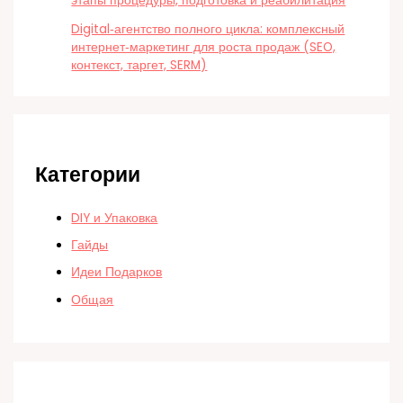
этапы процедуры, подготовка и реабилитация
Digital‑агентство полного цикла: комплексный
интернет‑маркетинг для роста продаж (SEO,
контекст, таргет, SERM)
Категории
DIY и Упаковка
Гайды
Идеи Подарков
Общая