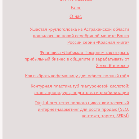
Блог
О нас
Ушастая круглоголовка из Астраханской области
появилась на новой серебряной монете Банка
России серии «Красная книга»
Франшиза «Любимая Пекарня»: как открыть
прибыльный бизнес в общепите и зарабатывать от
2 млн ₽ в месяц
Как выбрать кофемашину для офиса: полный гайд
Контурная пластика губ гиалуроновой кислотой:
этапы процедуры, подготовка и реабилитация
Digital‑агентство полного цикла: комплексный
интернет‑маркетинг для роста продаж (SEO,
контекст, таргет, SERM)