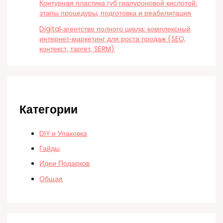
Контурная пластика губ гиалуроновой кислотой:
этапы процедуры, подготовка и реабилитация
Digital‑агентство полного цикла: комплексный
интернет‑маркетинг для роста продаж (SEO,
контекст, таргет, SERM)
Категории
DIY и Упаковка
Гайды
Идеи Подарков
Общая