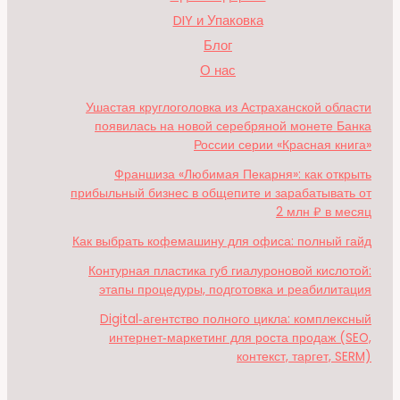
DIY и Упаковка
Блог
О нас
Ушастая круглоголовка из Астраханской области
появилась на новой серебряной монете Банка
России серии «Красная книга»
Франшиза «Любимая Пекарня»: как открыть
прибыльный бизнес в общепите и зарабатывать от
2 млн ₽ в месяц
Как выбрать кофемашину для офиса: полный гайд
Контурная пластика губ гиалуроновой кислотой:
этапы процедуры, подготовка и реабилитация
Digital‑агентство полного цикла: комплексный
интернет‑маркетинг для роста продаж (SEO,
контекст, таргет, SERM)