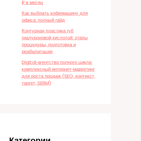
₽ в месяц
Как выбрать кофемашину для
офиса: полный гайд
Контурная пластика губ
гиалуроновой кислотой: этапы
процедуры, подготовка и
реабилитация
Digital‑агентство полного цикла:
комплексный интернет‑маркетинг
для роста продаж (SEO, контекст,
таргет, SERM)
Категории