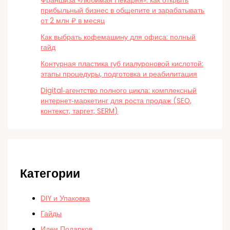
Франшиза «Любимая Пекарня»: как открыть
прибыльный бизнес в общепите и зарабатывать
от 2 млн ₽ в месяц
Как выбрать кофемашину для офиса: полный
гайд
Контурная пластика губ гиалуроновой кислотой:
этапы процедуры, подготовка и реабилитация
Digital‑агентство полного цикла: комплексный
интернет‑маркетинг для роста продаж (SEO,
контекст, таргет, SERM)
Категории
DIY и Упаковка
Гайды
Идеи Подарков