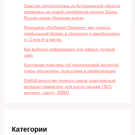
Ушастая круглоголовка из Астраханской области
появилась на новой серебряной монете Банка
России серии «Красная книга»
Франшиза «Любимая Пекарня»: как открыть
прибыльный бизнес в общепите и зарабатывать
от 2 млн ₽ в месяц
Как выбрать кофемашину для офиса: полный
гайд
Контурная пластика губ гиалуроновой кислотой:
этапы процедуры, подготовка и реабилитация
Digital‑агентство полного цикла: комплексный
интернет‑маркетинг для роста продаж (SEO,
контекст, таргет, SERM)
Категории