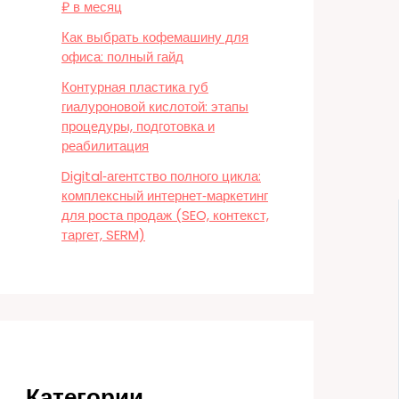
₽ в месяц
Как выбрать кофемашину для
офиса: полный гайд
Контурная пластика губ
гиалуроновой кислотой: этапы
процедуры, подготовка и
реабилитация
Digital‑агентство полного цикла:
комплексный интернет‑маркетинг
для роста продаж (SEO, контекст,
таргет, SERM)
Категории