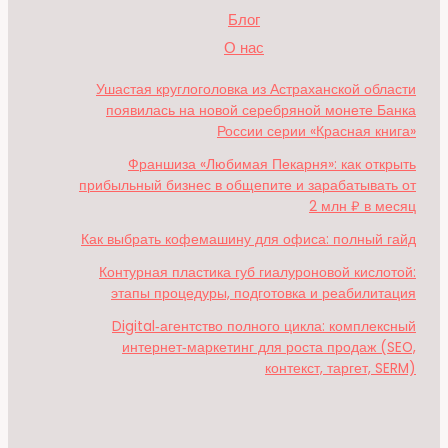
Блог
О нас
Ушастая круглоголовка из Астраханской области
появилась на новой серебряной монете Банка
России серии «Красная книга»
Франшиза «Любимая Пекарня»: как открыть
прибыльный бизнес в общепите и зарабатывать от
2 млн ₽ в месяц
Как выбрать кофемашину для офиса: полный гайд
Контурная пластика губ гиалуроновой кислотой:
этапы процедуры, подготовка и реабилитация
Digital‑агентство полного цикла: комплексный
интернет‑маркетинг для роста продаж (SEO,
контекст, таргет, SERM)