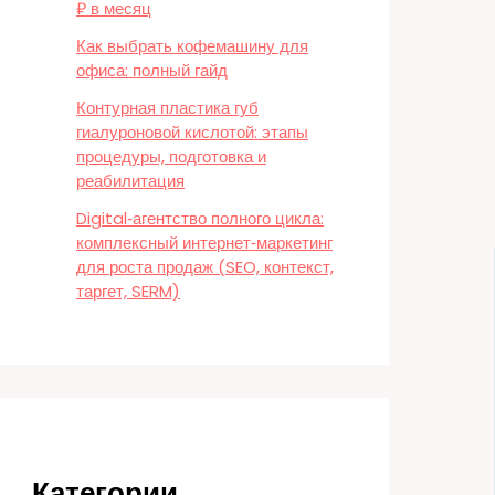
₽ в месяц
Как выбрать кофемашину для
офиса: полный гайд
Контурная пластика губ
гиалуроновой кислотой: этапы
процедуры, подготовка и
реабилитация
Digital‑агентство полного цикла:
комплексный интернет‑маркетинг
для роста продаж (SEO, контекст,
таргет, SERM)
Категории