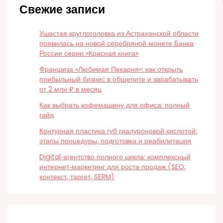
Свежие записи
Ушастая круглоголовка из Астраханской области
появилась на новой серебряной монете Банка
России серии «Красная книга»
Франшиза «Любимая Пекарня»: как открыть
прибыльный бизнес в общепите и зарабатывать
от 2 млн ₽ в месяц
Как выбрать кофемашину для офиса: полный
гайд
Контурная пластика губ гиалуроновой кислотой:
этапы процедуры, подготовка и реабилитация
Digital‑агентство полного цикла: комплексный
интернет‑маркетинг для роста продаж (SEO,
контекст, таргет, SERM)