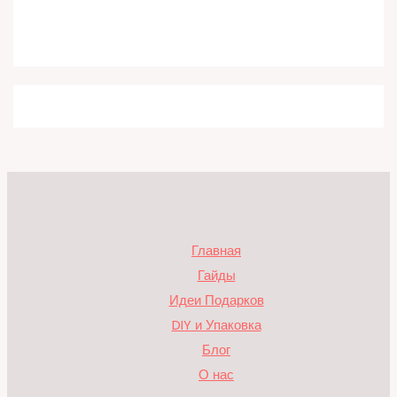
Главная
Гайды
Идеи Подарков
DIY и Упаковка
Блог
О нас