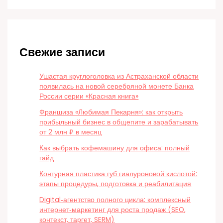
Свежие записи
Ушастая круглоголовка из Астраханской области
появилась на новой серебряной монете Банка
России серии «Красная книга»
Франшиза «Любимая Пекарня»: как открыть
прибыльный бизнес в общепите и зарабатывать
от 2 млн ₽ в месяц
Как выбрать кофемашину для офиса: полный
гайд
Контурная пластика губ гиалуроновой кислотой:
этапы процедуры, подготовка и реабилитация
Digital‑агентство полного цикла: комплексный
интернет‑маркетинг для роста продаж (SEO,
контекст, таргет, SERM)