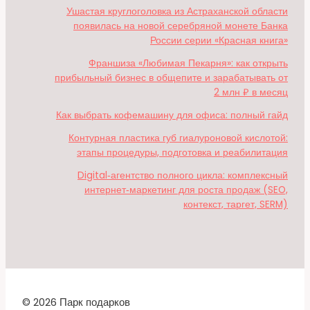
Ушастая круглоголовка из Астраханской области
появилась на новой серебряной монете Банка
России серии «Красная книга»
Франшиза «Любимая Пекарня»: как открыть
прибыльный бизнес в общепите и зарабатывать от
2 млн ₽ в месяц
Как выбрать кофемашину для офиса: полный гайд
Контурная пластика губ гиалуроновой кислотой:
этапы процедуры, подготовка и реабилитация
Digital‑агентство полного цикла: комплексный
интернет‑маркетинг для роста продаж (SEO,
контекст, таргет, SERM)
© 2026 Парк подарков