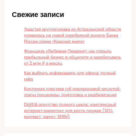
Свежие записи
Ушастая круглоголовка из Астраханской области
появилась на новой серебряной монете Банка
России серии «Красная книга»
Франшиза «Любимая Пекарня»: как открыть
прибыльный бизнес в общепите и зарабатывать
от 2 млн ₽ в месяц
Как выбрать кофемашину для офиса: полный
гайд
Контурная пластика губ гиалуроновой кислотой:
этапы процедуры, подготовка и реабилитация
Digital‑агентство полного цикла: комплексный
интернет‑маркетинг для роста продаж (SEO,
контекст, таргет, SERM)