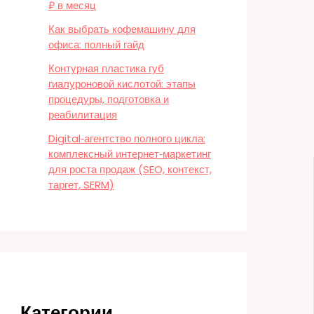
₽ в месяц
Как выбрать кофемашину для
офиса: полный гайд
Контурная пластика губ
гиалуроновой кислотой: этапы
процедуры, подготовка и
реабилитация
Digital‑агентство полного цикла:
комплексный интернет‑маркетинг
для роста продаж (SEO, контекст,
таргет, SERM)
Категории