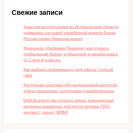
Свежие записи
Ушастая круглоголовка из Астраханской области
появилась на новой серебряной монете Банка
России серии «Красная книга»
Франшиза «Любимая Пекарня»: как открыть
прибыльный бизнес в общепите и зарабатывать
от 2 млн ₽ в месяц
Как выбрать кофемашину для офиса: полный
гайд
Контурная пластика губ гиалуроновой кислотой:
этапы процедуры, подготовка и реабилитация
Digital‑агентство полного цикла: комплексный
интернет‑маркетинг для роста продаж (SEO,
контекст, таргет, SERM)