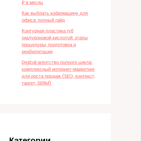
₽ в месяц
Как выбрать кофемашину для
офиса: полный гайд
Контурная пластика губ
гиалуроновой кислотой: этапы
процедуры, подготовка и
реабилитация
Digital‑агентство полного цикла:
комплексный интернет‑маркетинг
для роста продаж (SEO, контекст,
таргет, SERM)
Категории