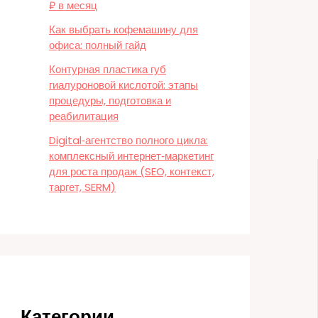
₽ в месяц
Как выбрать кофемашину для
офиса: полный гайд
Контурная пластика губ
гиалуроновой кислотой: этапы
процедуры, подготовка и
реабилитация
Digital‑агентство полного цикла:
комплексный интернет‑маркетинг
для роста продаж (SEO, контекст,
таргет, SERM)
Категории