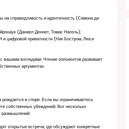
ы на справедливость и идентичность (Симона де
йронаук (Даниел Деннет, Томас Нагель);
И и цифровой приватности (Ник Бостром, Люси
т с вашими взглядами. Чтение оппонентов развивает
бственных аргументах.
а рождается в споре. Если вы ограничиваетесь
уге собственных убеждений. Вот несколько
х размышлений:
дят открытые встречи, где обсуждают конкретные