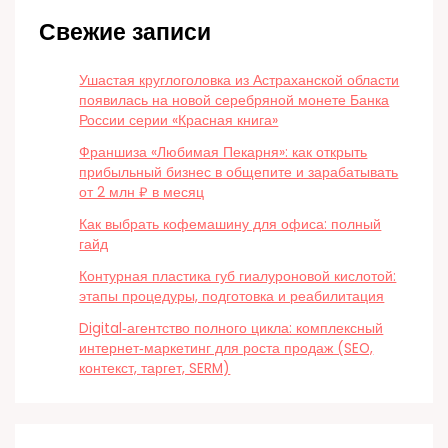
Свежие записи
Ушастая круглоголовка из Астраханской области
появилась на новой серебряной монете Банка
России серии «Красная книга»
Франшиза «Любимая Пекарня»: как открыть
прибыльный бизнес в общепите и зарабатывать
от 2 млн ₽ в месяц
Как выбрать кофемашину для офиса: полный
гайд
Контурная пластика губ гиалуроновой кислотой:
этапы процедуры, подготовка и реабилитация
Digital‑агентство полного цикла: комплексный
интернет‑маркетинг для роста продаж (SEO,
контекст, таргет, SERM)