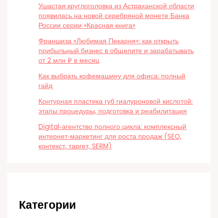
Ушастая круглоголовка из Астраханской области
появилась на новой серебряной монете Банка
России серии «Красная книга»
Франшиза «Любимая Пекарня»: как открыть
прибыльный бизнес в общепите и зарабатывать
от 2 млн ₽ в месяц
Как выбрать кофемашину для офиса: полный
гайд
Контурная пластика губ гиалуроновой кислотой:
этапы процедуры, подготовка и реабилитация
Digital‑агентство полного цикла: комплексный
интернет‑маркетинг для роста продаж (SEO,
контекст, таргет, SERM)
Категории