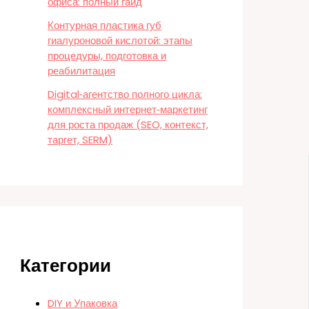
офиса: полный гайд
Контурная пластика губ
гиалуроновой кислотой: этапы
процедуры, подготовка и
реабилитация
Digital‑агентство полного цикла:
комплексный интернет‑маркетинг
для роста продаж (SEO, контекст,
таргет, SERM)
Категории
DIY и Упаковка