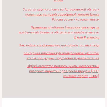
Ушастая круглоголовка из Астраханской области
появилась на новой серебряной монете Банка
России серии «Красная книга»
Франшиза «Любимая Пекарня»: как открыть
прибыльный бизнес в общепите и зарабатывать от
2 млн ₽ в месяц
Как выбрать кофемашину для офиса: полный гайд
Контурная пластика губ гиалуроновой кислотой:
этапы процедуры, подготовка и реабилитация
Digital‑агентство полного цикла: комплексный
интернет‑маркетинг для роста продаж (SEO,
контекст, таргет, SERM)