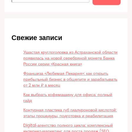
Свежие записи
Ушастая круглоголовка из Астраханской области
появилась на новой серебряной монете Банка
России серии «Красная книга»
Франшиза «Любимая Пекарня»: как открыть
прибыльный бизнес в общепите и зарабатывать
от 2 млн ₽ в месяц
Как выбрать кофемашину для офиса: полный
гайд
Контурная пластика губ гиалуроновой кислотой:
этапы процедуры, подготовка и реабилитация
Digital‑агентство полного цикла: комплексный
интернет‑маркетинг для роста продаж (SEO,